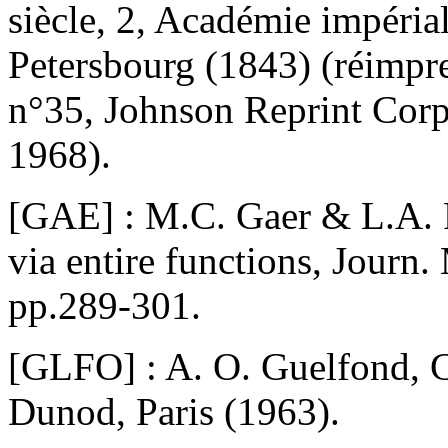
siècle, 2, Académie impérial
Petersbourg (1843) (réimpre
n°35, Johnson Reprint Cor
1968).
[GAE] : M.C. Gaer & L.A. R
via entire functions, Journ.
pp.289-301.
[GLFO] : A. O. Guelfond, Ca
Dunod, Paris (1963).