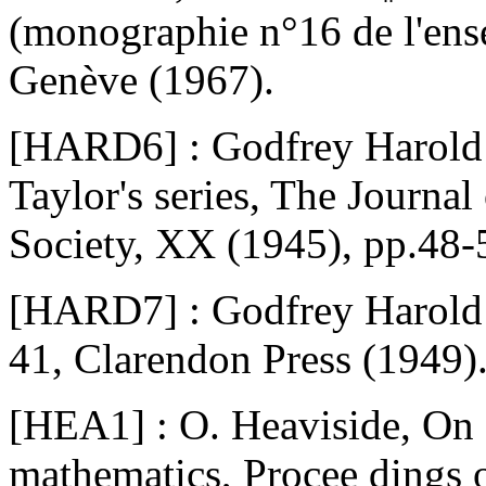
(monographie n°16 de l'en
Genève (1967).
[HARD6] : Godfrey Harold 
Taylor's series, The Journa
Society, XX (1945), pp.48-
[HARD7] : Godfrey Harold H
41, Clarendon Press (1949)
[HEA1] : O. Heaviside, On 
mathematics, Procee dings 