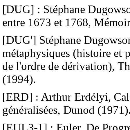
[DUG] : Stéphane Dugowson
entre 1673 et 1768, Mémoir
[DUG'] Stéphane Dugowson, 
métaphysiques (histoire et p
de l'ordre de dérivation), T
(1994).
[ERD] : Arthur Erdélyi, Cal
généralisées, Dunod (1971)
[EUL3-1] : Euler, De Progre