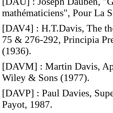
[DAU] : Joseph Dauben, "G
mathématiciens", Pour La S
[DAV4] : H.T.Davis, The the
75 & 276-292, Principia Pr
(1936).
[DAVM] : Martin Davis, App
Wiley & Sons (1977).
[DAVP] : Paul Davies, Super
Payot, 1987.